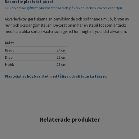
Dekorativ plastväxt på rot
Tillverkad av giftfritt plastmaterial och påverkar varken växter eller djur.
Akvarieväxter ger fiskarna en omväxlande och spännande miljö, bryter av
revir och skapar gömställen. Dekorationen har en stabil fot som är täckt
med flera olika sorters växter som ger ett lummigt intryck i ditt akvarium.
Mått
Bredd:
27 cm
Djup:
22 cm
Höjd:
25 cm
Plastväxt av hög kvalitet med tåliga och slitstarka färger.