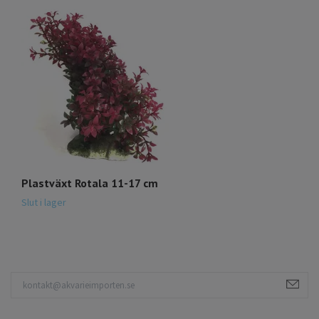
Plastväxt Rotala 11-17 cm
P
3
Slut i lager