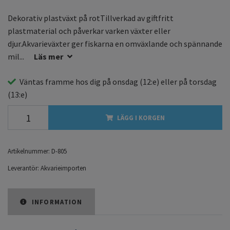
Dekorativ plastväxt på rotTillverkad av giftfritt
plastmaterial och påverkar varken växter eller
djur.Akvarieväxter ger fiskarna en omväxlande och spännande
mil...
Läs mer
Väntas framme hos dig på
onsdag
(12:e) eller på
torsdag
(13:e)
LÄGG I KORGEN
Artikelnummer:
D-805
Leverantör:
Akvarieimporten
INFORMATION