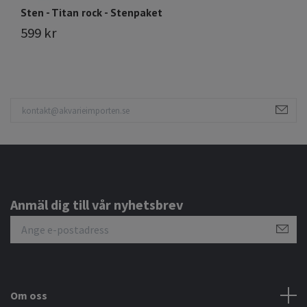
Sten - Titan rock - Stenpaket
S
599 kr
3
Anmäl dig till vår nyhetsbrev
Om oss