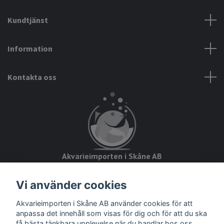
Kundtjänst
Information
Kontakta oss
Akvarieimporten i Skåne AB
Hörjavägen 2
Vi använder cookies
28234 Tyringe
Akvarieimporten i Skåne AB använder cookies för att
Org.nr: 559093-8832
anpassa det innehåll som visas för dig och för att du ska
få bästa tänkbara upplevelse när du handlar hos oss.