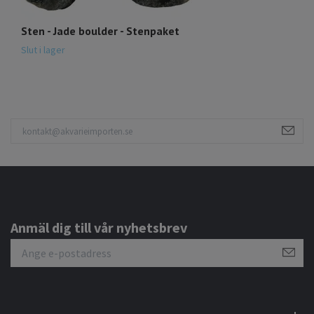
Sten - Jade boulder - Stenpaket
St
5
Slut i lager
Anmäl dig till vår nyhetsbrev