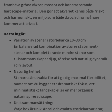
framhäva gröna växter, mossor och kontrasterande
hardscape-material. Den gör att akvariet känns både friskt
och harmoniskt, en miljö som både du och dina invånare
kommer att trivas i.
Detta ingår:
Variation av stenar i storlekar ca 10–30 cm:
En balanserad kombination av större statement-
stenar och kompletterande mindre stenar som
tillsammans skapar djup, rörelse och naturlig dynamik
i din layout.
Naturlig helhet:
Stenarna är utvalda för att ge dig maximal flexibilitet,
oavsett om du bygger ett dramatiskt fokus, ett
minimalistiskt landskap eller en mer organisk
naturinspirerad scape.
Unik sammansättning:
Varje box är unik. Antal och exakta storlekar varierar,