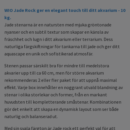
WIO Jade Rock ger en elegant touch till ditt akvarium - 10
kg.
Jade stenarna är en natursten med mjuka gröntonade
nyanser och en subtil textur som skapar en känsla av
fräschhet och lugn i ditt akvarium eller terrarium. Dess
naturliga färgskiftningar för tankarna till jade och ger ditt
aquascape en unik och sofistikerad atmosfär.
Stenen passar särskilt bra för mindre till medelstora
akvarier upp till ca 60 cm, men för större akvarium
rekommenderas 2 eller fler paket för att uppnå maximal
effekt. Varje box innehåller en noggrant utvald blandning av
stenar i olika storlekar och former, från en markant
huvudsten till kompletterande småstenar. Kombinationen
gör det enkelt att skapa en dynamisk layout som ser både
naturlig och balanserad ut.
Med sin svala färgton är Jade rock ett perfekt val för att