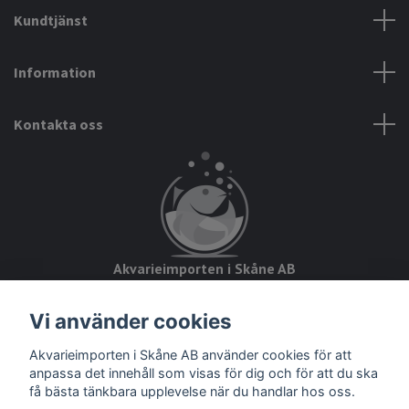
Kundtjänst
Information
Kontakta oss
Akvarieimporten i Skåne AB
Hörjavägen 2
Vi använder cookies
28234 Tyringe
Akvarieimporten i Skåne AB använder cookies för att
Org.nr: 559093-8832
anpassa det innehåll som visas för dig och för att du ska
få bästa tänkbara upplevelse när du handlar hos oss.