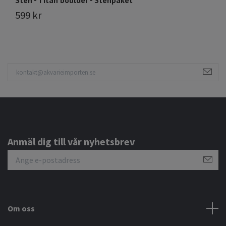
599 kr
Sl
Anmäl dig till vår nyhetsbrev
Om oss