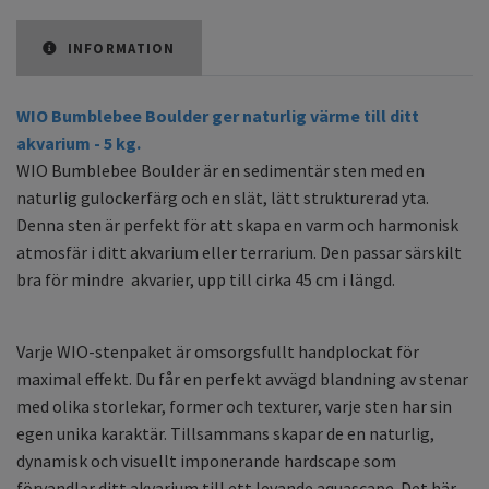
INFORMATION
WIO Bumblebee Boulder ger naturlig värme till ditt
akvarium - 5 kg.
WIO Bumblebee Boulder är en sedimentär sten med en
naturlig gulockerfärg och en slät, lätt strukturerad yta.
Denna sten är perfekt för att skapa en varm och harmonisk
atmosfär i ditt akvarium eller terrarium. Den passar särskilt
bra för mindre akvarier, upp till cirka 45 cm i längd.
Varje WIO-stenpaket är omsorgsfullt handplockat för
maximal effekt. Du får en perfekt avvägd blandning av stenar
med olika storlekar, former och texturer, varje sten har sin
egen unika karaktär. Tillsammans skapar de en naturlig,
dynamisk och visuellt imponerande hardscape som
förvandlar ditt akvarium till ett levande aquascape. Det här