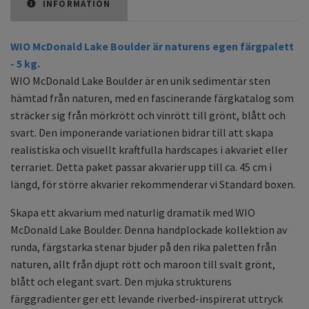
INFORMATION
WIO McDonald Lake Boulder är naturens egen färgpalett
- 5 kg.
WIO McDonald Lake Boulder är en unik sedimentär sten
hämtad från naturen, med en fascinerande färgkatalog som
sträcker sig från mörkrött och vinrött till grönt, blått och
svart. Den imponerande variationen bidrar till att skapa
realistiska och visuellt kraftfulla hardscapes i akvariet eller
terrariet. Detta paket passar akvarier upp till ca. 45 cm i
längd, för större akvarier rekommenderar vi Standard boxen.
Skapa ett akvarium med naturlig dramatik med WIO
McDonald Lake Boulder. Denna handplockade kollektion av
runda, färgstarka stenar bjuder på den rika paletten från
naturen, allt från djupt rött och maroon till svalt grönt,
blått och elegant svart. Den mjuka strukturens
färggradienter ger ett levande riverbed-inspirerat uttryck