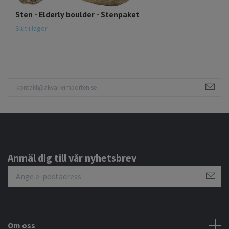
Sten - Elderly boulder - Stenpaket
St
3
Slut i lager
Anmäl dig till vår nyhetsbrev
Om oss