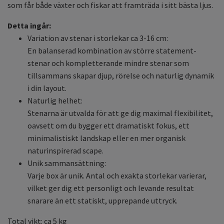
som får både växter och fiskar att framträda i sitt bästa ljus.
Detta ingår:
Variation av stenar i storlekar ca 3-16 cm:
En balanserad kombination av större statement-
stenar och kompletterande mindre stenar som
tillsammans skapar djup, rörelse och naturlig dynamik
i din layout.
Naturlig helhet:
Stenarna är utvalda för att ge dig maximal flexibilitet,
oavsett om du bygger ett dramatiskt fokus, ett
minimalistiskt landskap eller en mer organisk
naturinspirerad scape.
Unik sammansättning:
Varje box är unik. Antal och exakta storlekar varierar,
vilket ger dig ett personligt och levande resultat
snarare än ett statiskt, upprepande uttryck.
Total vikt: ca 5 kg