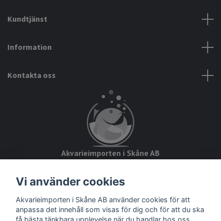
Kundtjänst
Information
Kontakta oss
Akvarieimporten i Skåne AB
Hörjavägen 2
Vi använder cookies
28234 Tyringe
Akvarieimporten i Skåne AB använder cookies för att
Org.nr: 559093-8832
anpassa det innehåll som visas för dig och för att du ska
få bästa tänkbara upplevelse när du handlar hos oss.