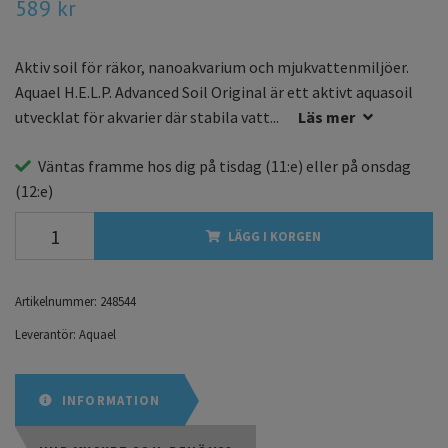
589 kr
Aktiv soil för räkor, nanoakvarium och mjukvattenmiljöer.
Aquael H.E.L.P. Advanced Soil Original är ett aktivt aquasoil
utvecklat för akvarier där stabila vatt...
Läs mer
Väntas framme hos dig på
tisdag
(11:e) eller på
onsdag
(12:e)
LÄGG I KORGEN
Artikelnummer:
248544
Leverantör:
Aquael
INFORMATION