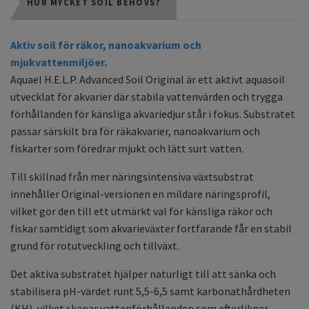
HUR MYCKET SOIL BEHÖVS?
Aktiv soil för räkor, nanoakvarium och
mjukvattenmiljöer.
Aquael H.E.L.P. Advanced Soil Original är ett aktivt aquasoil
utvecklat för akvarier där stabila vattenvärden och trygga
förhållanden för känsliga akvariedjur står i fokus. Substratet
passar särskilt bra för räkakvarier, nanoakvarium och
fiskarter som föredrar mjukt och lätt surt vatten.
Till skillnad från mer näringsintensiva växtsubstrat
innehåller Original-versionen en mildare näringsprofil,
vilket gör den till ett utmärkt val för känsliga räkor och
fiskar samtidigt som akvarieväxter fortfarande får en stabil
grund för rotutveckling och tillväxt.
Det aktiva substratet hjälper naturligt till att sänka och
stabilisera pH-värdet runt 5,5-6,5 samt karbonathårdheten
(KH), vilket skapar vattenförhållanden som efterliknar