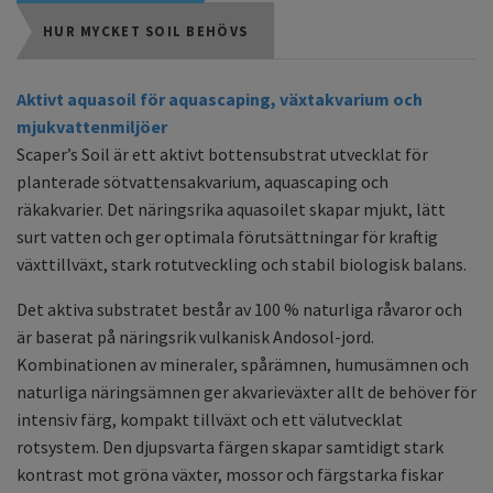
HUR MYCKET SOIL BEHÖVS
Aktivt aquasoil för aquascaping, växtakvarium och
mjukvattenmiljöer
Scaper’s Soil är ett aktivt bottensubstrat utvecklat för
planterade sötvattensakvarium, aquascaping och
räkakvarier. Det näringsrika aquasoilet skapar mjukt, lätt
surt vatten och ger optimala förutsättningar för kraftig
växttillväxt, stark rotutveckling och stabil biologisk balans.
Det aktiva substratet består av 100 % naturliga råvaror och
är baserat på näringsrik vulkanisk Andosol-jord.
Kombinationen av mineraler, spårämnen, humusämnen och
naturliga näringsämnen ger akvarieväxter allt de behöver för
intensiv färg, kompakt tillväxt och ett välutvecklat
rotsystem. Den djupsvarta färgen skapar samtidigt stark
kontrast mot gröna växter, mossor och färgstarka fiskar