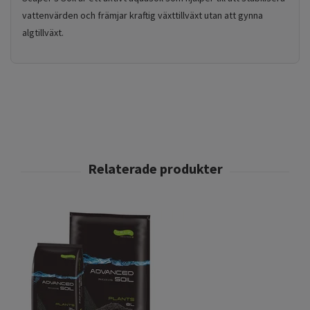
vattenvärden och främjar kraftig växttillväxt utan att gynna
algtillväxt.
Aq
2