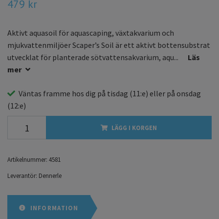
479 kr
Aktivt aquasoil för aquascaping, växtakvarium och
mjukvattenmiljöer Scaper’s Soil är ett aktivt bottensubstrat
utvecklat för planterade sötvattensakvarium, aqu...
Läs
mer
Väntas framme hos dig på
tisdag
(11:e) eller på
onsdag
(12:e)
LÄGG I KORGEN
Artikelnummer:
4581
Leverantör:
Dennerle
INFORMATION