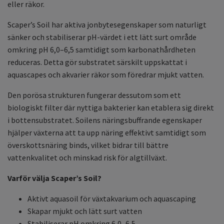
eller räkor.
Scaper’s Soil har aktiva jonbytesegenskaper som naturligt
sänker och stabiliserar pH-värdet i ett lätt surt område
omkring pH 6,0–6,5 samtidigt som karbonathårdheten
reduceras. Detta gör substratet särskilt uppskattat i
aquascapes och akvarier räkor som föredrar mjukt vatten.
Den porösa strukturen fungerar dessutom som ett
biologiskt filter där nyttiga bakterier kan etablera sig direkt
i bottensubstratet. Soilens näringsbuffrande egenskaper
hjälper växterna att ta upp näring effektivt samtidigt som
överskottsnäring binds, vilket bidrar till bättre
vattenkvalitet och minskad risk för algtillväxt.
Varför välja Scaper’s Soil?
Aktivt aquasoil för växtakvarium och aquascaping
Skapar mjukt och lätt surt vatten
Stabiliserar pH omkring 6,0–6,5