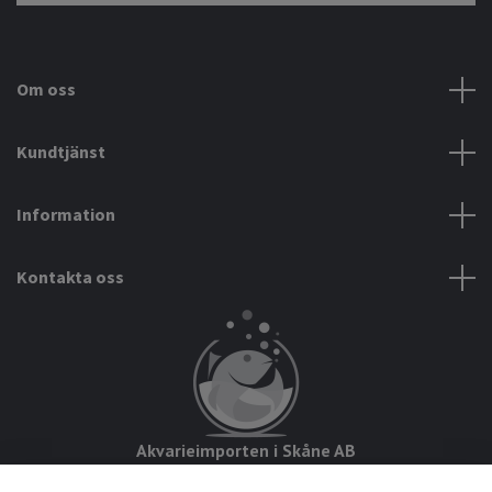
Om oss
Kundtjänst
Information
Kontakta oss
Akvarieimporten i Skåne AB
Hörjavägen 2