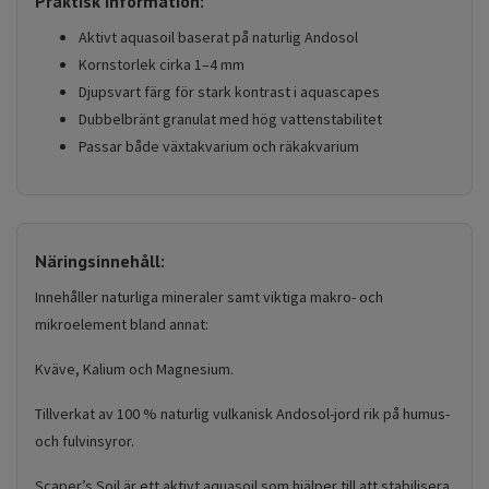
Praktisk information:
Aktivt aquasoil baserat på naturlig Andosol
Kornstorlek cirka 1–4 mm
Djupsvart färg för stark kontrast i aquascapes
Dubbelbränt granulat med hög vattenstabilitet
Passar både växtakvarium och räkakvarium
Näringsinnehåll:
Innehåller naturliga mineraler samt viktiga makro- och
mikroelement bland annat:
Kväve, Kalium och Magnesium.
Tillverkat av 100 % naturlig vulkanisk Andosol-jord rik på humus-
och fulvinsyror.
Scaper’s Soil är ett aktivt aquasoil som hjälper till att stabilisera