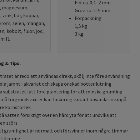
Fin: ca. 0,1–2 mm
, magnesium,
Grov: ca. 2–5 mm
 zink, bor, koppar,
Förpackning:
 krom, selen, mangan,
1,5 kg
, kobolt, fluor, jod,
3 kg
m.fl.
g & Tips:
tratet är redo att användas direkt, skölj inte före användning
ela jämnt i akvariet och skapa önskad bottenlutning
a substratet lätt före plantering för att minska grumling
små förgrundsväxter kan finkornig variant användas ovanpå
re kornstorlek
 på vatten försiktigt över en hård yta för att undvika att
en störs
ial grumlighet är normalt och försvinner inom några timmar
filtrering