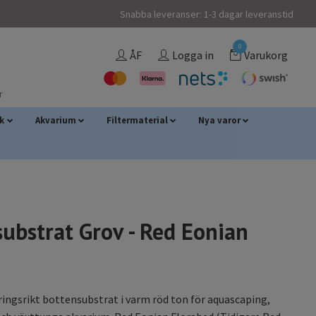
Snabba leveranser: 1-3 dagar leveranstid
0
ÅF
Logga in
Varukorg
r
sk
Akvarium
Filtermaterial
Nya varor
ubstrat Grov - Red Eonian
ringsrikt bottensubstrat i varm röd ton för aquascaping,