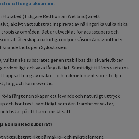
och växttunga akvarium.
 Florabed (Tidigare Red Eonian Wetland) är ett
tivt, aktivt växtsubstrat inspirerat av näringsrika vulkaniska
n tropiska områden. Det är utvecklat för aquascapers och
 som vill återskapa naturliga miljöer såsom Amazonfloder
kliknande biotoper i Sydostasien.
, vulkaniska substratet ger en stabil bas där akvarieväxter
ig ordentligt och växa långsiktigt. Samtidigt tillförs växterna
tt uppsättning av makro- och mikroelement som stödjer
äxt, färg och form över tid.
röda färgtonen skapar ett levande och naturligt uttryck
up och kontrast, samtidigt som den framhäver växter,
och fiskar på ett harmoniskt sätt.
lja Eonian Red substrat?
vt växtsubstrat rikt på makro- och mikroelement