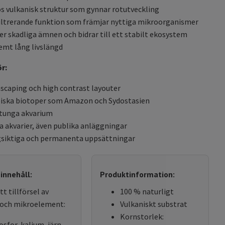
s vulkanisk struktur som gynnar rotutveckling
iltrerande funktion som främjar nyttiga mikroorganismer
er skadliga ämnen och bidrar till ett stabilt ekosystem
emt lång livslängd
r:
scaping och high contrast layouter
iska biotoper som Amazon och Sydostasien
tunga akvarium
a akvarier, även publika anläggningar
siktiga och permanenta uppsättningar
innehåll:
Produktinformation:
t tillförsel av
100 % naturligt
och mikroelement:
Vulkaniskt substrat
Kornstorlek:
osfor, kalium, järn,