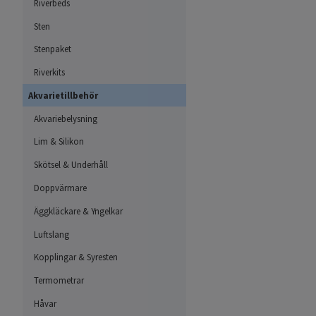
Riverbeds
Sten
Stenpaket
Riverkits
Akvarietillbehör
Akvariebelysning
Lim & Silikon
Skötsel & Underhåll
Doppvärmare
Äggkläckare & Yngelkar
Luftslang
Kopplingar & Syresten
Termometrar
Håvar