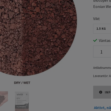
biotoper o
Eonian Wet
Vikt
1.5 KG
Väntas
Artikelnumme
Leverantör:
A
INF
Aktivt, n