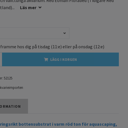
ch växttunga akvarium. Red Eonian Florabed (Tidigare Red
land)...
Läs mer
 framme hos dig på
tisdag
(11:e) eller på
onsdag
(12:e)
LÄGG I KORGEN
r:
52125
kvarieimporten
ORMATION
äringsrikt bottensubstrat i varm röd ton för aquascaping,