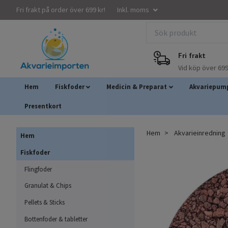
Fri frakt på order över 699 kr!
Inkl. moms
Fri frakt
Vid köp över 699
Hem
Fiskfoder
Medicin & Preparat
Akvariepump
Presentkort
Hem
Akvarieinredning
Hem
Fiskfoder
Flingfoder
Granulat & Chips
Pellets & Sticks
Bottenfoder & tabletter