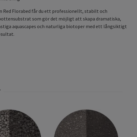
 Red Florabed får du ett professionellt, stabilt och
bottensubstrat som gör det möjligt att skapa dramatiska,
tiga aquascapes och naturliga biotoper med ett långsiktigt
esultat.
Shri
liter