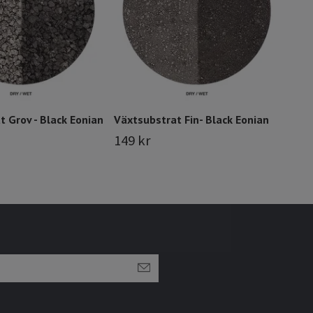
259
 Grov - Black Eonian
Växtsubstrat Fin- Black Eonian
149 kr