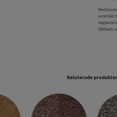
Med Eonian
estetiskt 
högkontras
hållbart r