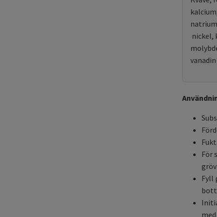
kalcium
natrium,
nickel,
molybden
vanadin 
Användnin
Subs
Förd
Fukt
För 
gröv
Fyll
bott
Init
med 