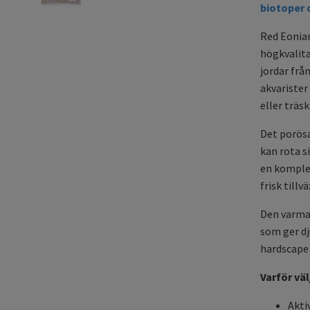
biotoper 
Red Eonian
högkvalita
jordar frå
akvarister
eller träs
Det porösa
kan rota s
en komple
frisk tillv
Den varma 
som ger dj
hardscape 
Varför vä
Akti