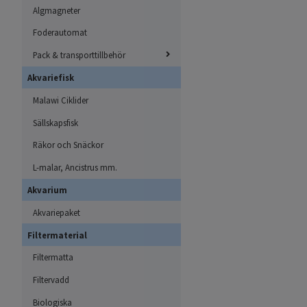
Algmagneter
Foderautomat
Pack & transporttillbehör
Akvariefisk
Malawi Ciklider
Sällskapsfisk
Räkor och Snäckor
L-malar, Ancistrus mm.
Akvarium
Akvariepaket
Filtermaterial
Filtermatta
Filtervadd
Biologiska