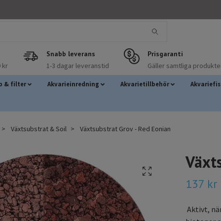
Snabb leverans
Prisgaranti
 kr
1-3 dagar leveranstid
Gäller samtliga produkte
 & filter
Akvarieinredning
Akvarietillbehör
Akvariefi
Växtsubstrat & Soil
Växtsubstrat Grov - Red Eonian
Växts
137 kr
Aktivt, nä