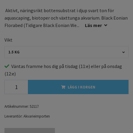
Aktivt, näringsrikt bottensubstrat i djup svart ton för
aquascaping, biotoper och växttunga akvarium. Black Eonian
Florabed (Tidigare Black Eonian We...
Läs mer
Vikt
1.5 KG
Väntas framme hos dig på
tisdag
(11:e) eller på
onsdag
(12:e)
LÄGG I KORGEN
Artikelnummer:
52117
Leverantör:
Akvarieimporten