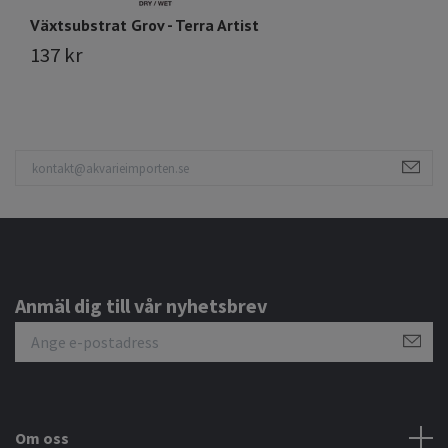
Växtsubstrat Grov - Terra Artist
Vä
137 kr
1
Anmäl dig till vår nyhetsbrev
Om oss