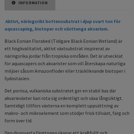
INFORMATION
Aktivt, näringsrikt bottensubstrat i djup svart ton för
aquascaping, biotoper och växttunga akvarium.
Black Eonian Florabed (Tidigare Black Eonian Wetland) är
ett högkvalitativt, aktivt växtsubstrat inspirerat av
näringsrika jordar från tropiska områden. Det är utvecklat
för aquascapers och akvarister som vill återskapa naturliga
miljöer såsom Amazonfloder eller träskliknande biotoper i
Sydostasien.
Det porösa, vulkaniska substratet ger en stabil bas där
akvarieväxter kan rota sig ordentligt och växa långsiktigt.
Samtidigt tillförs växterna en komplett uppsättning av
makro- och mikroelement som stödjer frisk tillväxt, färg och
form över tid.
Den djupsvarta färgtonen skapar ett kraftfullt och