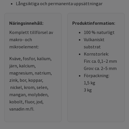
Långsiktiga och permanenta uppsättningar
Näringsinnehåll:
Produktinformation:
Komplett tillförsel av
100 % naturligt
makro- och
Vulkaniskt
mikroelement:
substrat
Kornstorlek:
Kväve, fosfor, kalium,
Fin: ca. 0,1–2 mm
järn, kalcium,
Grov: ca. 2–5 mm
magnesium, natrium,
Förpackning:
zink, bor, koppar,
1,5 kg
nickel, krom, selen,
3 kg
mangan, molybden,
kobolt, fluor, jod,
vanadin m.fl.