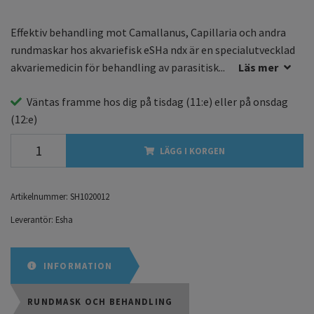
Effektiv behandling mot Camallanus, Capillaria och andra
rundmaskar hos akvariefisk eSHa ndx är en specialutvecklad
akvariemedicin för behandling av parasitisk...
Läs mer
Väntas framme hos dig på
tisdag
(11:e) eller på
onsdag
(12:e)
LÄGG I KORGEN
Artikelnummer:
SH1020012
Leverantör:
Esha
INFORMATION
RUNDMASK OCH BEHANDLING