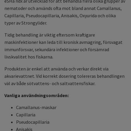
eSHa ndx är utvecklad för att behandla flera olika grupper av
nematoder och används ofta mot bland annat Camallanus,
Capillaria, Pseudocapillaria, Anisakis, Oxyurida och olika
typer av Strongylider.
Tidig behandling är viktig eftersom kraftigare
maskinfektioner kan leda till kronisk avmagring, försvagat
immunförsvar, sekundära infektioner och försämrad
livskvalitet hos fiskarna.
Produkten är enkel att använda och verkar direkt via
akvarievattnet. Vid korrekt dosering tolereras behandlingen
väl av både sötvattens- och saltvattensfiskar.
Vanliga användningsområden:
Camallanus-maskar
Capillaria
Pseudocapillaria
Anisakis