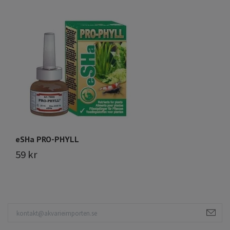
eS
1
eSHa PRO-PHYLL
59 kr