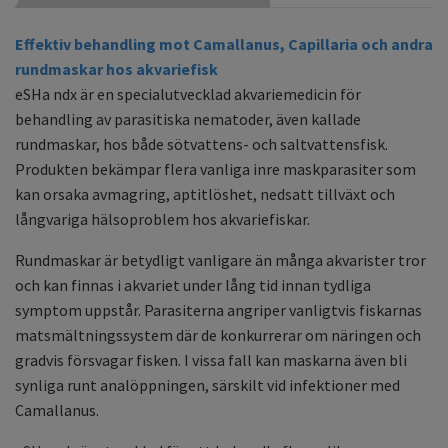
Effektiv behandling mot Camallanus, Capillaria och andra
rundmaskar hos akvariefisk
eSHa ndx är en specialutvecklad akvariemedicin för
behandling av parasitiska nematoder, även kallade
rundmaskar, hos både sötvattens- och saltvattensfisk.
Produkten bekämpar flera vanliga inre maskparasiter som
kan orsaka avmagring, aptitlöshet, nedsatt tillväxt och
långvariga hälsoproblem hos akvariefiskar.
Rundmaskar är betydligt vanligare än många akvarister tror
och kan finnas i akvariet under lång tid innan tydliga
symptom uppstår. Parasiterna angriper vanligtvis fiskarnas
matsmältningssystem där de konkurrerar om näringen och
gradvis försvagar fisken. I vissa fall kan maskarna även bli
synliga runt analöppningen, särskilt vid infektioner med
Camallanus.