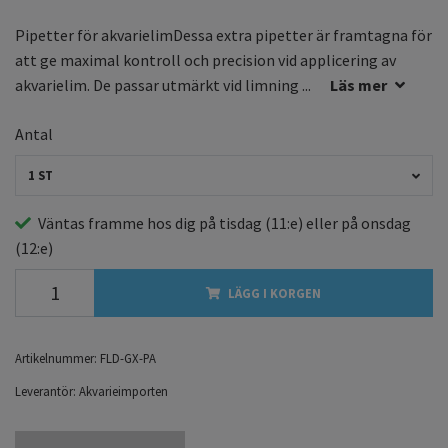
Pipetter för akvarielimDessa extra pipetter är framtagna för
att ge maximal kontroll och precision vid applicering av
akvarielim. De passar utmärkt vid limning ...
Läs mer
Antal
1 ST
Väntas framme hos dig på
tisdag
(11:e) eller på
onsdag
(12:e)
LÄGG I KORGEN
Artikelnummer:
FLD-GX-PA
Leverantör:
Akvarieimporten