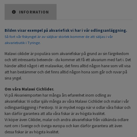
INFORMATION
Bilden visar exempel på akvariefisk vi har i vår odlingsanläggning.
Så fort vår fiskyngel är av säljbar storlek kommer de att säljas i vår
akvariebutik i Tyringe.
Malawi ciklider är populära som akvariefiskar på grund av sin färgrikedom
och sitt intressanta beteende - du kommer att få ett akvarium med fart i. Det
händer alltid något i ett malawikar, det finns alltid någon hane som vill visa
att han bestämmer och det finns alltid någon hona som går och ruvar på
sina yngel.
Om våra Malawi Cichlider.
Vi på Akvarieimporten har många års erfarenhet inom odling av
akvariefiskar. Vi odlar själv många av våra Malawi Cichlider och malar i vår
odlingsanläggning i Perstorp. Vi är mycket noga när vi odlar våra fiskar och
kan därför garantera att alla våra fiskar är av högsta kvalitet.
Vi köper även Ciklider, malar och andra akvariefiskar från välkända odlare
runt om i Sverige och övriga europa och kan därför garantera att även
dessa fiskar är av högsta kvalitet.