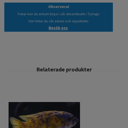
Observera!
Fiskar kan du enbart köpa i vår akvariebutik i Tyringe.
Här hittar du vår adress och öppettider:
Besök oss