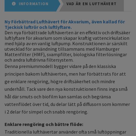
INFORMATION
VAD ÄR EN LUFTHÄVERT
Ny Förbättrad Lufthävert för Akvarium, även kallad för
Tjeckisk luftrör och luftlyftare.
Den nya förbättrade lufthäverten är en effektiv och driftsäker
luftlyftare för akvarium som skapar kraftig vattencirkulation
med hjälp av en vanlig luftpump. Konstruktionen är särskilt
utvecklad för användning tillsammans med Hamburger
Mattenfilter (HMF), svampfilter, biologiska filterlösningar
och andra luftdrivna filtersystem.
Denna premiummodell bygger vidare på den klassiska
principen bakom lufthäverten, men har förbättrats för att
ge enklare rengöring, högre driftsäkerhet och mindre
underhåll. Tack vare den nya konstruktionen finns inga små
hål där smuts och biofilm kan samlas och begränsa
vattenflödet över tid, du delar lätt på diffusorn som kommer
i 2 delar för simpel och snabb rengöring.
Enklare rengöring och bättre flöde:
Traditionella lufthävertar använder ofta små luftöppningar