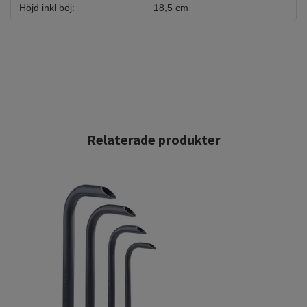
Höjd inkl böj:
18,5 cm
Lu
4