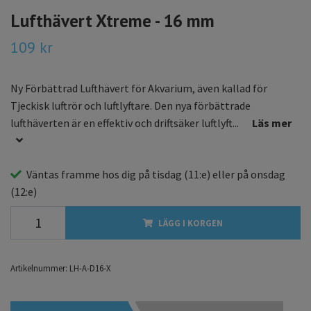
Lufthävert Xtreme - 16 mm
109 kr
Ny Förbättrad Lufthävert för Akvarium, även kallad för
Tjeckisk luftrör och luftlyftare. Den nya förbättrade
lufthäverten är en effektiv och driftsäker luftlyft...
Läs mer
Väntas framme hos dig på
tisdag
(11:e) eller på
onsdag
(12:e)
LÄGG I KORGEN
Artikelnummer:
LH-A-D16-X