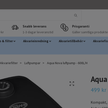
Snabb leverans
Prisgaranti
 kr
1-3 dagar leveranstid
Gäller samtliga produkte
 & filter
Akvarieinredning
Akvarietillbehör
Akvariefi
kvariefilter
Luftpumpar
Aqua Nova luftpump - 600L/H
Aqua
499 kr
Kompakt, k