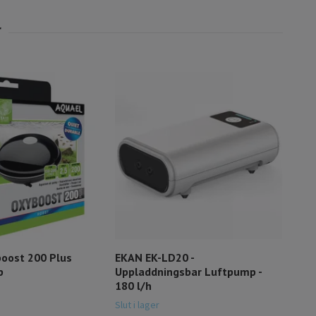
Aqua
179
oost 200 Plus
EKAN EK-LD20 -
p
Uppladdningsbar Luftpump -
180 l/h
Slut i lager