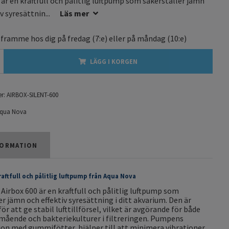
 är en kraftfull och pålitlig luftpump som säkerställer jämn
v syresättnin...
Läs mer
 framme hos dig på
fredag
(7:e) eller på
måndag
(10:e)
LÄGG I KORGEN
r:
AIRBOX-SILENT-600
qua Nova
ORMATION
aftfull och pålitlig luftpump från Aqua Nova
Airbox 600 är en kraftfull och pålitlig luftpump som
er jämn och effektiv syresättning i ditt akvarium. Den är
r att ge stabil lufttillförsel, vilket är avgörande för både
lmående och bakteriekulturer i filtreringen. Pumpens
on med gummifötter hjälper till att minimera vibrationer