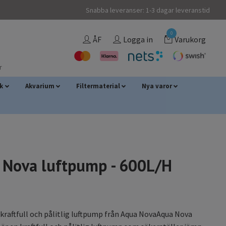
Snabba leveranser: 1-3 dagar leveranstid
0
ÅF
Logga in
Varukorg
r
sk
Akvarium
Filtermaterial
Nya varor
 Nova luftpump - 600L/H
raftfull och pålitlig luftpump från Aqua NovaAqua Nova