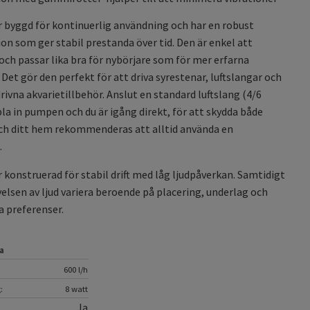
byggd för kontinuerlig användning och har en robust
on som ger stabil prestanda över tid. Den är enkel att
 och passar lika bra för nybörjare som för mer erfarna
. Det gör den perfekt för att driva syrestenar, luftslangar och
drivna akvarietillbehör. Anslut en standard luftslang (4/6
a in pumpen och du är igång direkt, för att skydda både
h ditt hem rekommenderas att alltid använda en
.
konstruerad för stabil drift med låg ljudpåverkan. Samtidigt
elsen av ljud variera beroende på placering, underlag och
la preferenser.
a
600 l/h
:
8 watt
Ja
: