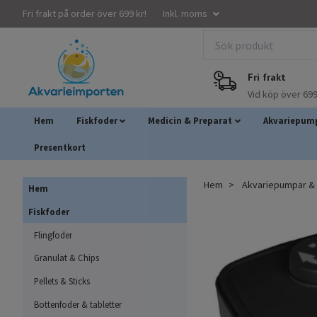
Fri frakt på order över 699 kr!
Inkl. moms
Fri frakt
Vid köp över 699
Hem
Fiskfoder
Medicin & Preparat
Akvariepump
Presentkort
Hem
Akvariepumpar & A
Hem
Fiskfoder
Flingfoder
Granulat & Chips
Pellets & Sticks
Bottenfoder & tabletter