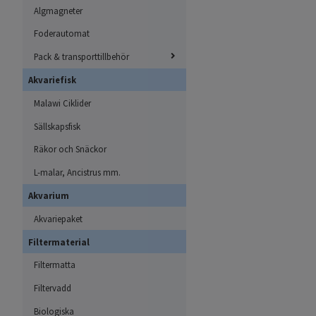
Algmagneter
Foderautomat
Pack & transporttillbehör
Akvariefisk
Malawi Ciklider
Sällskapsfisk
Räkor och Snäckor
L-malar, Ancistrus mm.
Akvarium
Akvariepaket
Filtermaterial
Filtermatta
Filtervadd
Biologiska