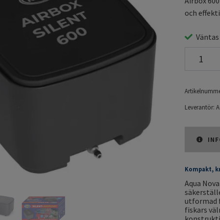
Airbox 600
och effekti
Väntas
Artikelnumme
Leverantör:
A
INF
Kompakt, kr
Aqua Nova 
säkerställ
utformad fö
fiskars vä
konstrukti