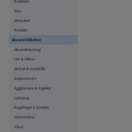
Riverbeds
Sten
Stenpaket
Riverkits
Akvarietillbehör
Akvariebelysning
Lim & Silikon
Skötsel & Underhåll
Doppvärmare
Äggkläckare & Yngelkar
Luftslang
Kopplingar & Syresten
Termometrar
Håvar