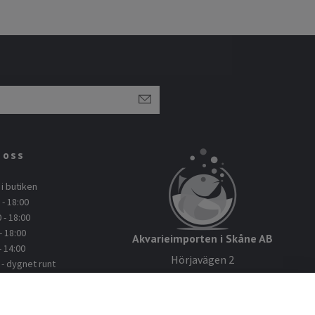
 oss
i butiken
- 18:00
 - 18:00
- 18:00
Akvarieimporten i Skåne AB
- 14:00
Hörjavägen 2
 dygnet runt
28234 Tyringe
: 045112114
Org.nr: 559093-8832
kvarieimporten.se