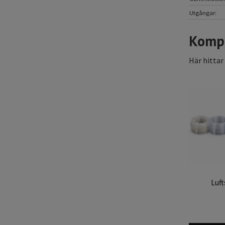
Utgångar:
Kompl
Här hittar
Luf