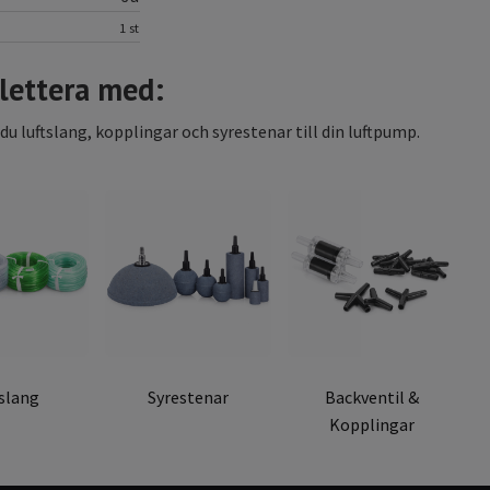
1 st
ettera med:
 du luftslang, kopplingar och syrestenar till din luftpump.
tslang
Syrestenar
Backventil &
Kopplingar