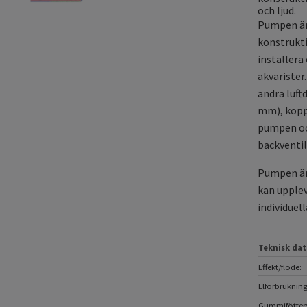
och ljud.
Pumpen är 
konstrukti
installera
akvarister
andra luft
mm), koppl
pumpen oc
backventil
Pumpen är 
kan upplev
individuel
Teknisk dat
Effekt/flöde:
Elförbrukning
Gummifötter