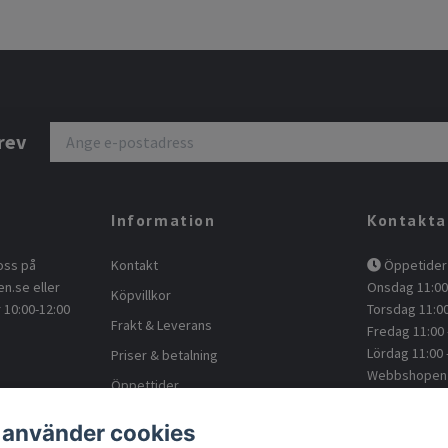
rev
Information
Kontakta
oss på
Kontakt
Öppetider 
en.se
eller
Onsdag 11:00 
Köpvillkor
 10:00-12:00
Torsdag 11:00
Frakt & Leverans
Fredag 11:00 
Lördag 11:00 
Priser & betalning
Webbshopen -
Öppettider
Kundtjänst
Om oss
 använder cookies
kontakt@a
Blogg