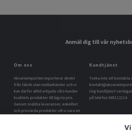
Anmäl dig till vår nyhetsb
Om oss
Kundtjänst
Akvarieimporten importerar direkt
Tveka inte att kontakta 
från fabrik utan mellanhänder och vi
kontakt@akvarieimport
kan därför alltid erbjuda våra kunder
ring kundtjänst vardagar
kvalitets produkter till lägsta pris.
på telefon 045112114
Genom snabba leveranser, enkelhet
och prisvärda produkter vill vi vara en
uppskattad leverantör till våra
kunder.
Vi