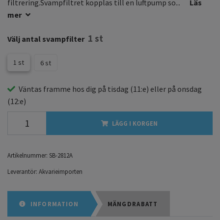
filtrering.Svampfiltret kopplas till en luftpump so...
Läs
mer
1 st
Välj antal svampfilter
1 st
6 st
Väntas framme hos dig på
tisdag
(11:e) eller på
onsdag
(12:e)
LÄGG I KORGEN
Artikelnummer:
SB-2812A
Leverantör:
Akvarieimporten
INFORMATION
MÄNGDRABATT