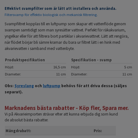
Effektivt svampfilter som är lätt att installera och använda.
Filtersvamp för effektiv biologisk och mekanisk filtrering.
Svampfiltret kopplas till en luftpump som skapar ett vattenflöde genom
svampen samtidigt som man syresätter vattnet. Perfekt för räkakvarium,
yngelkar eller för att filtrera bort partiklar i akvarievattnet. Lätt att rengöra,
när flödet börjar bli sämre kramar du bara ur filtret lätt i en hink med
akvarievatten i samband med vattenbyte.
Produktspecifikation
Specifikation - svamp
Höjd:
16,5 cm
Höjd:
5 cm
Diameter:
11 cm
Diameter:
11 cm
Obs:
Syreslang
och
luftpump
behövs för att driva dessa (säljes
separat).
Marknadens bästa rabatter - Köp fler, Spara mer.
Vi på Akvarieimporten strävar efter att kunna erbjuda dig som kund
de absolut bästa rabatter.
Mängdrabatt:
Pris: