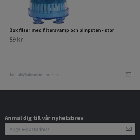
Box filter med filtersvamp och pimpsten - stor
L
59 kr
1
Anmäl dig till vår nyhetsbrev