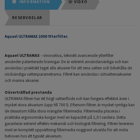
INFORMATION
VIDEO
RESERVDELAR
Aquael ULTRAMAX 2000 Ytterfilter.
Aquael ULTRAMAX
– innovativa, tekniskt avancerade ytterfilter
använder
patenterade
lösningar. De är extremt användarvänliga och kan
användas i praktiskt taget alla akvarier för att rena vatten och bibehålla de
nödvändiga vattenparametrarna. Filtret kan användas i sötvattensakvarier
och marina akvarier.
Oöverträffad prestanda
ULTRAMAX-filtren har ett högt vattenflöde och kan fungera effektivt även i
mycket stora akvarium (upp till 700 l). Eftersom filtren är mycket rymliga kan
de dessutom hålla stora mängder filtermedia. Filtermedia placeras i
praktiska ergonomiska korgar med en kapacitet på 1,9 l vardera. Detta
garanterar extremt effektiv mekanisk och biologisk filtrering. Filtren levereras
med en komplett uppsättning filtermedia noggrant utvalda för att möta
behoven hos ett typiskt akvarium.