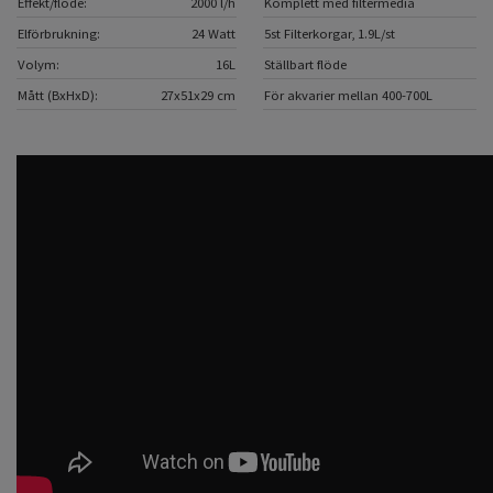
Effekt/flöde:
2000 l/h
Komplett med filtermedia
Elförbrukning:
24 Watt
5st Filterkorgar, 1.9L/st
Volym:
16L
Ställbart flöde
Mått (BxHxD):
27x51x29 cm
För akvarier mellan 400-700L