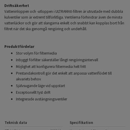
Driftsäkerhet
Vatteninloppen och -utloppen i ULTRAMAX-filtren är utrustade med dubbla
kulventiler som är extremt tillförlitliga. Ventilerna förhindrar även de minsta
vattenläckor och gör att slangarna enkelt och snabbt kan kopplas bort från
filtret när det ska genomgå rengöring och underhåll.
Produktfördelar
Stor volym för filtermedia
Inbyggt förfilter säkerställer långt rengöringsintervall
Möjlighet att konfigurera filtermedia helt fritt
Prestandakontroll gör det enkelt att anpassa vattenflödet till
akvariets behov
Självsugande läge vid uppstart
Exceptionellt tyst drift
Integrerade avstängningsventiler
Teknisk data
Specifikation