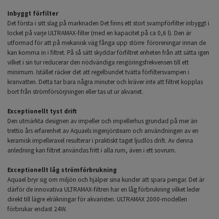
Inbyggt förfilter
Det första i sitt slag på marknaden Det finns ett stort svampförfilter inbyggt i
locket på varje ULTRAMAX-filter (med en kapacitet på ca 0,6 l). Den är
utformad för att på mekanisk väg fånga upp större föroreningar innan de
kan komma in i filtret. På så sätt skyddar förfiltret enheten från att sätta igen
vilket i sin tur reducerar den nödvändiga rengöringsfrekvensen till ett
minimum. Istället räcker det att regelbundet tvätta förfiltersvampen i
kranvatten. Detta tar bara några minuter och kräver inte att filtret kopplas
bort från strömförsörjningen eller tas ut ur akvariet.
Exceptionellt tyst drift
Den utmärkta designen av impeller och impellerhus grundad på mer än
trettio års erfarenhet av Aquaels ingenjörsteam och användningen av en
keramisk impelleraxel resulterar i praktiskt taget ljudlös drift. Av denna
anledning kan filtret användas fritt i alla rum, även i ett sovrum.
Exceptionellt låg strömförbrukning
Aquael bryr sig om miljön och hjälper sina kunder att spara pengar. Det är
därför de innovativa ULTRAMAX-filtren har en låg förbrukning vilket leder
direkt till lägre elräkningar för akvaristen. ULTRAMAX 2000-modellen
förbrukar endast 24W.