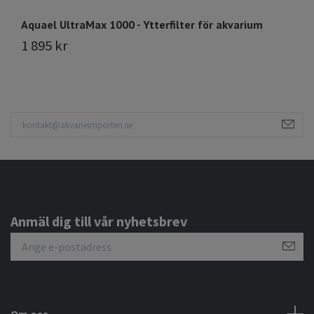
Aquael UltraMax 1000 - Ytterfilter för akvarium
Aq
1 895 kr
2
Anmäl dig till vår nyhetsbrev
Om oss