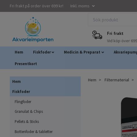
Fri frakt på order över 699 kr!
Inkl. moms
Fri frakt
Vid köp över 699
Hem
Fiskfoder
Medicin & Preparat
Akvariepump
Presentkort
Hem
Filtermaterial
Hem
Fiskfoder
Flingfoder
Granulat & Chips
Pellets & Sticks
Bottenfoder & tabletter