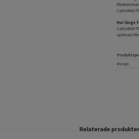
filterkammare
CarboMAX Plu
Hur länge 
CarboMAX Plu
optimala filt
Produktspe
Mängd: