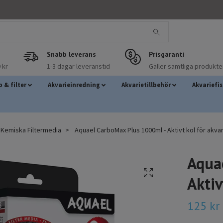
Snabb leverans
Prisgaranti
 kr
1-3 dagar leveranstid
Gäller samtliga produkte
 & filter
Akvarieinredning
Akvarietillbehör
Akvariefi
Kemiska Filtermedia
Aquael CarboMax Plus 1000ml - Aktivt kol för akva
Aqua
Aktiv
125 kr