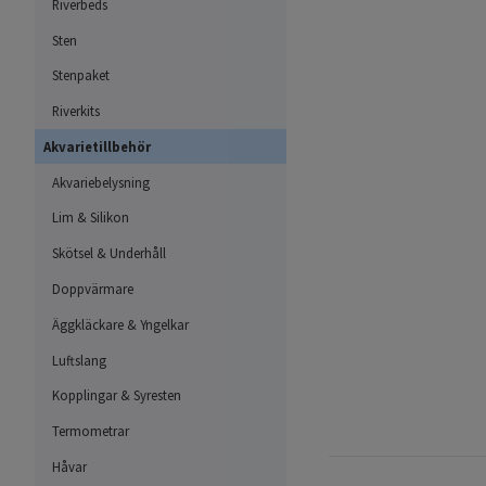
Riverbeds
Sten
Stenpaket
Riverkits
Akvarietillbehör
Akvariebelysning
Lim & Silikon
Skötsel & Underhåll
Doppvärmare
Äggkläckare & Yngelkar
Luftslang
Kopplingar & Syresten
Termometrar
Håvar