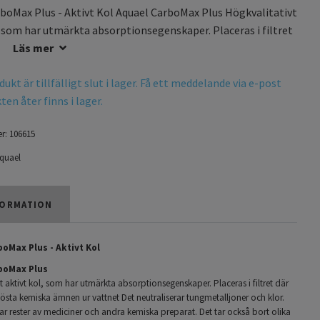
boMax Plus - Aktivt Kol Aquael CarboMax Plus Högkvalitativt
, som har utmärkta absorptionsegenskaper. Placeras i filtret
.
Läs mer
ukt är tillfälligt slut i lager. Få ett meddelande via e-post
en åter finns i lager.
r:
106615
quael
ORMATION
oMax Plus - Aktivt Kol
boMax Plus
t aktivt kol, som har utmärkta absorptionsegenskaper. Placeras i filtret där
lösta kemiska ämnen ur vattnet Det neutraliserar tungmetalljoner och klor.
r rester av mediciner och andra kemiska preparat. Det tar också bort olika