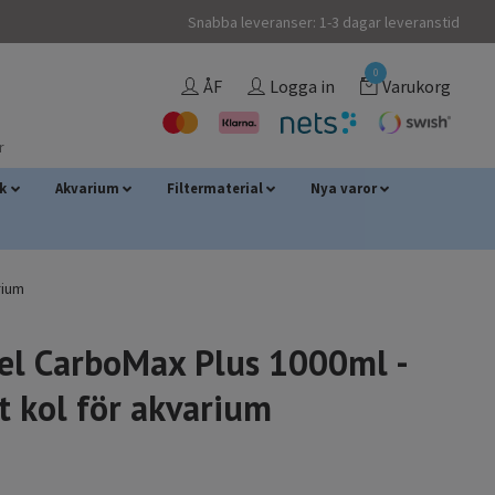
Snabba leveranser: 1-3 dagar leveranstid
0
ÅF
Logga in
Varukorg
r
sk
Akvarium
Filtermaterial
Nya varor
rium
el CarboMax Plus 1000ml -
t kol för akvarium