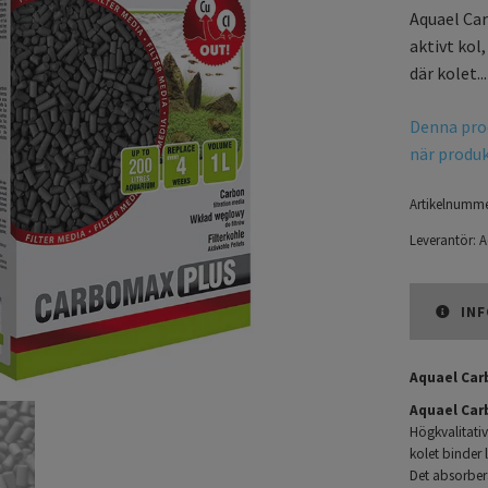
Aquael Car
aktivt kol
där kolet..
Denna prod
när produkt
Artikelnumme
Leverantör:
A
INF
Aquael Carb
Aquael Car
Högkvalitativ
kolet binder 
Det absorbera