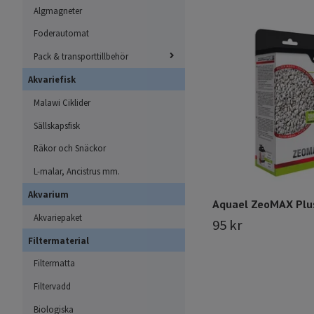
Algmagneter
Foderautomat
Pack & transporttillbehör
Akvariefisk
Malawi Ciklider
Sällskapsfisk
Räkor och Snäckor
L-malar, Ancistrus mm.
Akvarium
Aquael ZeoMAX Plu
Akvariepaket
95 kr
Filtermaterial
Filtermatta
Filtervadd
Biologiska