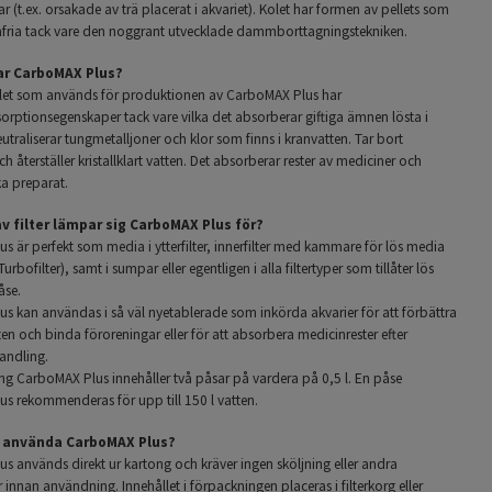
r (t.ex. orsakade av trä placerat i akvariet). Kolet har formen av pellets som
fria tack vare den noggrant utvecklade dammborttagningstekniken.
ar CarboMAX Plus?
olet som används för produktionen av CarboMAX Plus har
orptionsegenskaper
tack vare vilka det absorberar giftiga ämnen lösta i
eutraliserar tungmetalljoner och klor som finns i kranvatten. Tar bort
 återställer kristallklart vatten. Det absorberar rester av mediciner och
a preparat.
av filter lämpar sig CarboMAX Plus för?
 är perfekt som media i ytterfilter, innerfilter med kammare för lös media
Turbofilter), samt i sumpar eller egentligen i alla filtertyper som tillåter lös
åse.
s kan användas i så väl nyetablerade som inkörda akvarier för att förbättra
ten och binda föroreningar eller för att absorbera medicinrester efter
andling.
ng CarboMAX Plus innehåller två påsar på vardera på 0,5 l. En påse
s rekommenderas för upp till 150 l vatten.
g använda CarboMAX Plus?
s används direkt ur kartong och kräver ingen sköljning eller andra
innan användning. Innehållet i förpackningen placeras i filterkorg eller