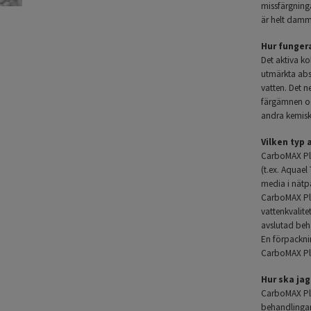
missfärgninga
är helt damm
Hur funger
Det aktiva k
utmärkta
abs
vatten. Det n
färgämnen och
andra kemisk
Vilken typ 
CarboMAX Plus
(t.ex. Aquael 
media i nätp
CarboMAX Plu
vattenkvalite
avslutad beh
En förpackni
CarboMAX Plu
Hur ska ja
CarboMAX Plu
behandlingar 