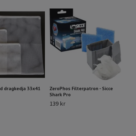
KH S
Zool
35 
d dragkedja 33x41
ZeroPhos Filterpatron - Sicce
Shark Pro
139 kr