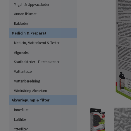
Yngel- & Uppväxtfoder
Annan fiskmat
Räkfoder
Medicin & Preparat
Medicin, Vattenkemi & Tester
Algmedel
Startbakterier - Filterbakterier
Vattentester
Vattenberedning
Växtnäring Akvarium
Akvariepump & filter
Innerfilter
Luftfilter
Ytterfilter