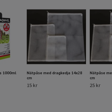
s 1000ml
Nätpåse med dragkedja 14x28
Nätpåse me
cm
cm
15 kr
25 kr