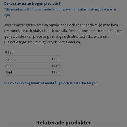
Dekorativ naturtrogen plastväxt.
Tillverkad av giftfritt plastmaterial och påverkar varken vatten, växter eller
djur.
Akvarieväxter ger fiskarna en omväxlande och spännande miljö med flera
revirområden och platser för lek och vila. Dekorationen har en stabil fot som
gör att växten kan placeras på många och olika sätt i ditt akvarium.
Plastväxter ger ett lummigt intryck i ditt akvarium.
Mått
Bredd:
15 cm
Djup:
10 cm
Höjd:
19 cm
Plastväxt av hög kvalitet med tåliga och slitstarka färger.