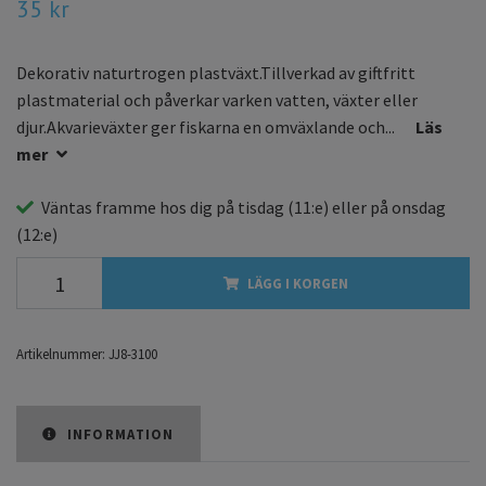
35 kr
Dekorativ naturtrogen plastväxt.Tillverkad av giftfritt
plastmaterial och påverkar varken vatten, växter eller
djur.Akvarieväxter ger fiskarna en omväxlande och...
Läs
mer
Väntas framme hos dig på
tisdag
(11:e) eller på
onsdag
(12:e)
LÄGG I KORGEN
Artikelnummer:
JJ8-3100
INFORMATION