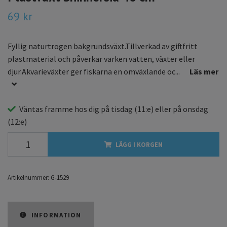
69 kr
Fyllig naturtrogen bakgrundsväxt.Tillverkad av giftfritt
plastmaterial och påverkar varken vatten, växter eller
djur.Akvarieväxter ger fiskarna en omväxlande oc...
Läs mer
Väntas framme hos dig på
tisdag
(11:e) eller på
onsdag
(12:e)
LÄGG I KORGEN
Artikelnummer:
G-1529
INFORMATION