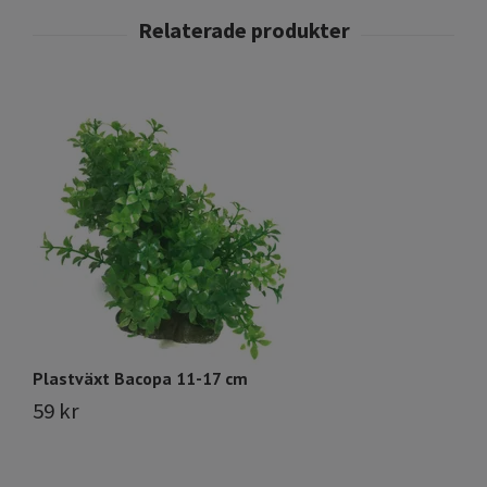
Plastväxt Bacopa 11-17 cm
Pl
59 kr
7