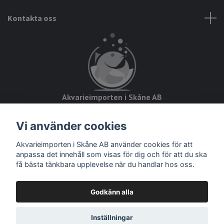
Kontakta oss
Akvarieimporten i Skåne AB
Hörjavägen 2
Vi använder cookies
28234 Tyringe
Org.nr: 559093-8832
Akvarieimporten i Skåne AB använder cookies för att
anpassa det innehåll som visas för dig och för att du ska
få bästa tänkbara upplevelse när du handlar hos oss.
Godkänn alla
© 2026 Akvarieimporten
Inställningar