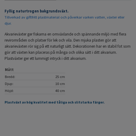
Fyllig naturtrogen bakgrundsväxt.
Tillverkad av giftfritt plastmaterial och påverkar varken vatten, växter eller
djur.
Akvarieväxter ger fiskarna en omväxlande och spännande miljö med flera
revirområden och platser för lek och vila. Den mjuka plasten gör att
akvarieväxten rör sig på ett naturligt sätt. Dekorationen har en stabil fot som
gör att växten kan placeras på många och olika sätt i ditt akvarium.
Plastväxter ger ett lummigt intryck i ditt akvarium.
Mått
Bredd:
25 cm
Djup:
10 cm
Höjd:
40 cm
Plastväxt av hög kvalitet med tåliga och slitstarka färger.