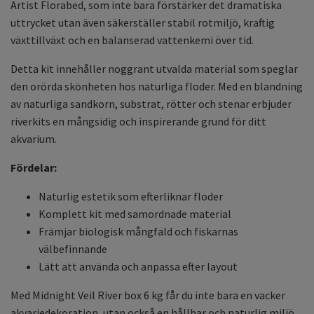
Artist Florabed, som inte bara förstärker det dramatiska
uttrycket utan även säkerställer stabil rotmiljö, kraftig
växttillväxt och en balanserad vattenkemi över tid.
Detta kit innehåller noggrant utvalda material som speglar
den orörda skönheten hos naturliga floder. Med en blandning
av naturliga sandkorn, substrat, rötter och stenar erbjuder
riverkits en mångsidig och inspirerande grund för ditt
akvarium.
Fördelar:
Naturlig estetik som efterliknar floder
Komplett kit med samordnade material
Främjar biologisk mångfald och fiskarnas
välbefinnande
Lätt att använda och anpassa efter layout
Med Midnight Veil River box 6 kg får du inte bara en vacker
akvariedekoration, utan också en hållbar och naturlig miljö