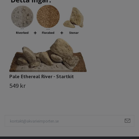
Pale Ethereal River - Startkit
Ja
549 kr
5