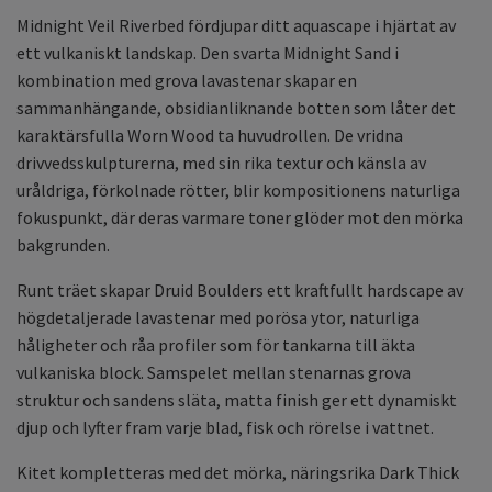
Midnight Veil Riverbed fördjupar ditt aquascape i hjärtat av
ett vulkaniskt landskap. Den svarta Midnight Sand i
kombination med grova lavastenar skapar en
sammanhängande, obsidianliknande botten som låter det
karaktärsfulla Worn Wood ta huvudrollen. De vridna
drivvedsskulpturerna, med sin rika textur och känsla av
uråldriga, förkolnade rötter, blir kompositionens naturliga
fokuspunkt, där deras varmare toner glöder mot den mörka
bakgrunden.
Runt träet skapar Druid Boulders ett kraftfullt hardscape av
högdetaljerade lavastenar med porösa ytor, naturliga
håligheter och råa profiler som för tankarna till äkta
vulkaniska block. Samspelet mellan stenarnas grova
struktur och sandens släta, matta finish ger ett dynamiskt
djup och lyfter fram varje blad, fisk och rörelse i vattnet.
Kitet kompletteras med det mörka, näringsrika Dark Thick