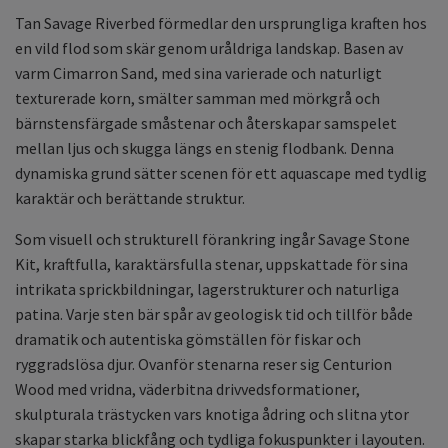
Tan Savage Riverbed förmedlar den ursprungliga kraften hos
en vild flod som skär genom uråldriga landskap. Basen av
varm Cimarron Sand, med sina varierade och naturligt
texturerade korn, smälter samman med mörkgrå och
bärnstensfärgade småstenar och återskapar samspelet
mellan ljus och skugga längs en stenig flodbank. Denna
dynamiska grund sätter scenen för ett aquascape med tydlig
karaktär och berättande struktur.
Som visuell och strukturell förankring ingår Savage Stone
Kit, kraftfulla, karaktärsfulla stenar, uppskattade för sina
intrikata sprickbildningar, lagerstrukturer och naturliga
patina. Varje sten bär spår av geologisk tid och tillför både
dramatik och autentiska gömställen för fiskar och
ryggradslösa djur. Ovanför stenarna reser sig Centurion
Wood med vridna, väderbitna drivvedsformationer,
skulpturala trästycken vars knotiga ådring och slitna ytor
skapar starka blickfång och tydliga fokuspunkter i layouten.