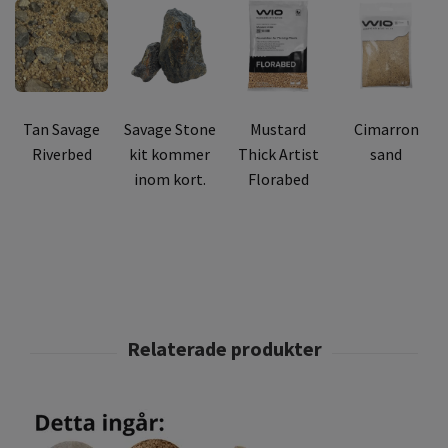
Tan Savage
Savage Stone
Mustard
Cimarron
Riverbed
kit kommer
Thick Artist
sand
inom kort.
Florabed