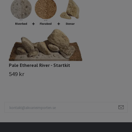
Pale Ethereal River - Startkit
Bl
549 kr
5