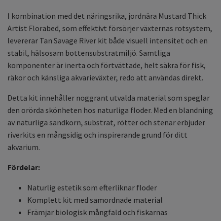
I kombination med det näringsrika, jordnära Mustard Thick
Artist Florabed, som effektivt försörjer växternas rotsystem,
levererar Tan Savage River kit både visuell intensitet och en
stabil, hälsosam bottensubstratmiljö. Samtliga
komponenter är inerta och förtvättade, helt säkra för fisk,
räkor och känsliga akvarieväxter, redo att användas direkt.
Detta kit innehåller noggrant utvalda material som speglar
den orörda skönheten hos naturliga floder. Med en blandning
av naturliga sandkorn, substrat, rötter och stenar erbjuder
riverkits en mångsidig och inspirerande grund för ditt
akvarium.
Fördelar:
Naturlig estetik som efterliknar floder
Komplett kit med samordnade material
Främjar biologisk mångfald och fiskarnas