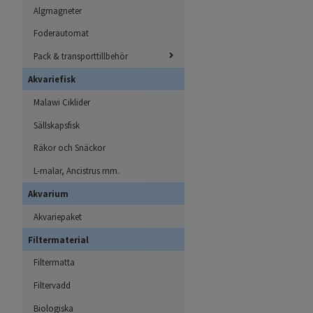
Algmagneter
Foderautomat
Pack & transporttillbehör
Akvariefisk
Malawi Ciklider
Sällskapsfisk
Räkor och Snäckor
L-malar, Ancistrus mm.
Akvarium
Akvariepaket
Filtermaterial
Filtermatta
Filtervadd
Biologiska