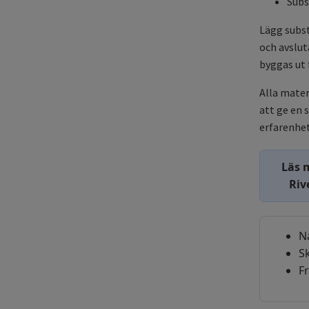
Subs
Lägg subs
och avslut
byggas ut 
Alla mater
att ge en 
erfarenhet
Läs 
Riv
N
S
F