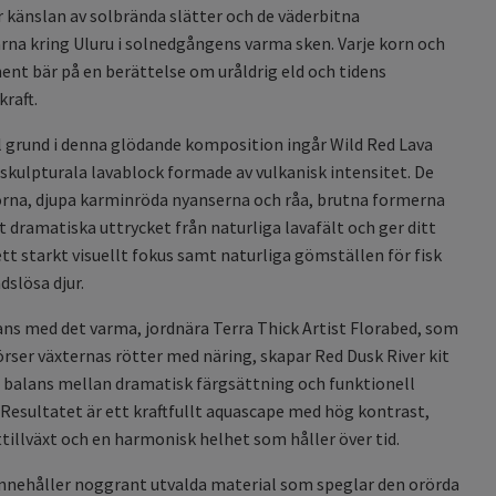
 känslan av solbrända slätter och de väderbitna
rna kring Uluru i solnedgångens varma sken. Varje korn och
nt bär på en berättelse om uråldrig eld och tidens
raft.
 grund i denna glödande komposition ingår Wild Red Lava
 skulpturala lavablock formade av vulkanisk intensitet. De
rna, djupa karminröda nyanserna och råa, brutna formerna
t dramatiska uttrycket från naturliga lavafält och ger ditt
tt starkt visuellt fokus samt naturliga gömställen för fisk
dslösa djur.
s med det varma, jordnära Terra Thick Artist Florabed, som
förser växternas rötter med näring, skapar Red Dusk River kit
 balans mellan dramatisk färgsättning och funktionell
. Resultatet är ett kraftfullt aquascape med hög kontrast,
ttillväxt och en harmonisk helhet som håller över tid.
innehåller noggrant utvalda material som speglar den orörda