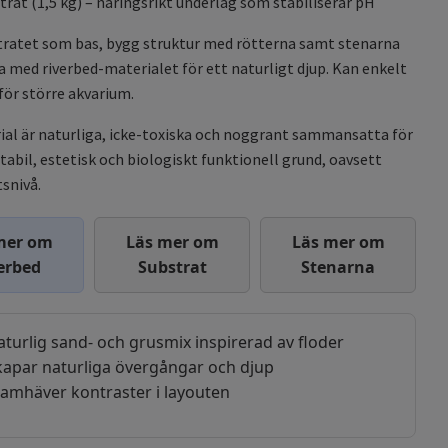
trat (1,5 kg) – näringsrikt underlag som stabiliserar pH
tratet som bas, bygg struktur med rötterna samt stenarna
a med riverbed-materialet för ett naturligt djup. Kan enkelt
för större akvarium.
ial är naturliga, icke-toxiska och noggrant sammansatta för
stabil, estetisk och biologiskt funktionell grund, oavsett
snivå.
mer om
Läs mer om
Läs mer om
erbed
Substrat
Stenarna
aturlig sand- och grusmix inspirerad av floder
kapar naturliga övergångar och djup
ramhäver kontraster i layouten