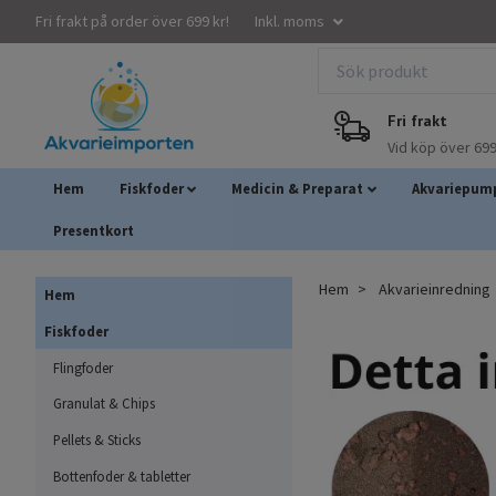
Fri frakt på order över 699 kr!
Inkl. moms
Fri frakt
Vid köp över 699
Hem
Fiskfoder
Medicin & Preparat
Akvariepump
Presentkort
Hem
Akvarieinredning
Hem
Fiskfoder
Flingfoder
Granulat & Chips
Pellets & Sticks
Bottenfoder & tabletter