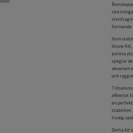
återskapar
sluttninga
stenfragme
formande k
Som stabil
Stone Kit,
porösa yto
speglar de
akvarium e
och ryggra
Tillsamman
effektivt 
en perfekt
stabilitet
frodig väx
Detta kit 