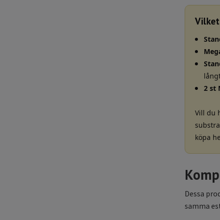
Vilke
Stan
Meg
Stan
långt
2 st
Vill du
substrat
köpa he
Kompl
Dessa prod
samma este