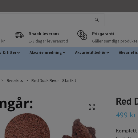
Snabb leverans
Prisgaranti
 kr
1-3 dagar leveranstid
Gäller samtliga produkte
 & filter
Akvarieinredning
Akvarietillbehör
Akvariefi
Riverkits
Red Dusk River - Startkit
Red D
499 kr
Komplett 