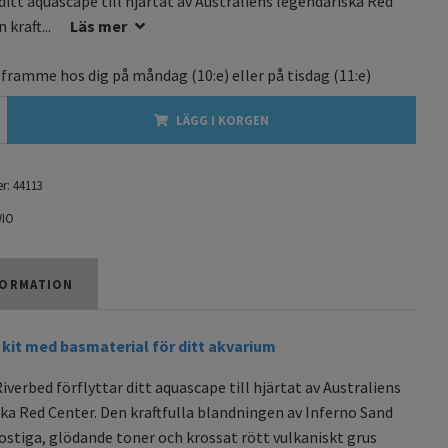
 ditt aquascape till hjärtat av Australiens legendariska Red
 kraft...
Läs mer
 framme hos dig på
måndag
(10:e) eller på
tisdag
(11:e)
LÄGG I KORGEN
r:
44113
IO
ORMATION
kit med basmaterial för ditt akvarium
iverbed förflyttar ditt aquascape till hjärtat av Australiens
ka Red Center. Den kraftfulla blandningen av Inferno Sand
ostiga, glödande toner och krossat rött vulkaniskt grus