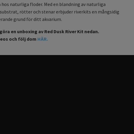
hos naturliga floder. Med en blandning av naturliga
substrat, rötter och stenar erbjuder riverkits en mångsidig
erande grund för ditt akvarium.
göra en unboxing av Red Dusk River Kit nedan.
ideos och följ dom
HÄR.