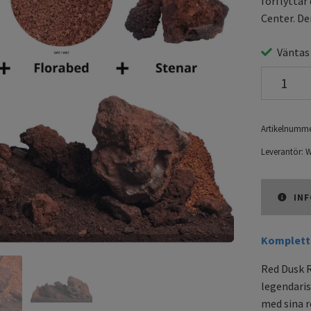
förflyttar
Center. Den
Väntas
Artikelnumme
Leverantör:
W
INF
Komplett 
Red Dusk R
legendaris
med sina r