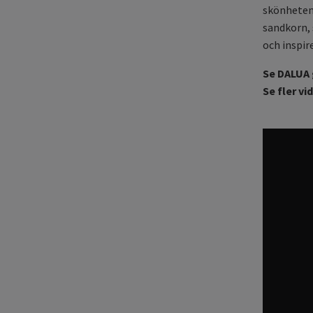
skönheten 
sandkorn, 
och inspir
Se DALUA 
Se fler v