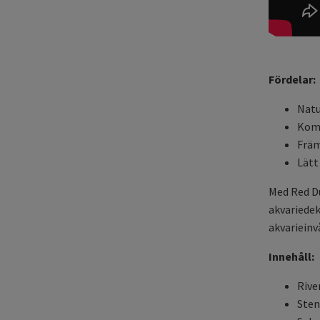
Fördelar:
Natu
Komp
Främ
Lätt
Med Red Du
akvariedek
akvarieinv
Innehåll:
Rive
Sten