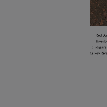
Red Du
Riverb
(Tidigare
Crikey Riv