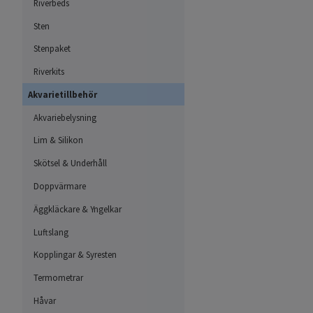
Riverbeds
Sten
Stenpaket
Riverkits
Akvarietillbehör
Akvariebelysning
Lim & Silikon
Skötsel & Underhåll
Doppvärmare
Äggkläckare & Yngelkar
Luftslang
Kopplingar & Syresten
Termometrar
Håvar