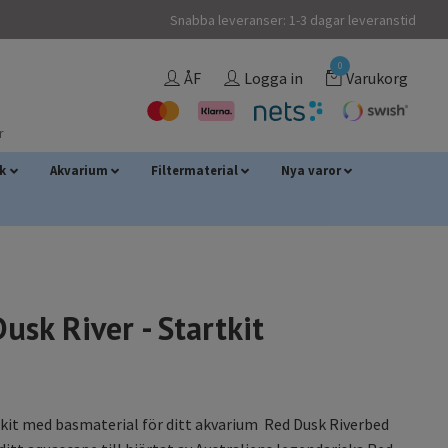
Snabba leveranser: 1-3 dagar leveranstid
0
ÅF
Logga in
Varukorg
r
sk
Akvarium
Filtermaterial
Nya varor
usk River - Startkit
kit med basmaterial för ditt akvarium Red Dusk Riverbed