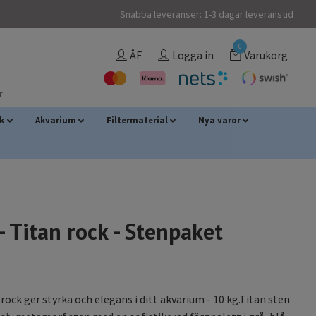
Snabba leveranser: 1-3 dagar leveranstid
0
ÅF
Logga in
Varukorg
r
sk
Akvarium
Filtermaterial
Nya varor
- Titan rock - Stenpaket
rock ger styrka och elegans i ditt akvarium - 10 kg.Titan sten