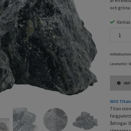
är en exkl
och gröna 
Väntas
Artikelnumme
Leverantör:
W
INF
WIO Titan 
Titan sten
färgpalett
ådringar. 
stenarna r