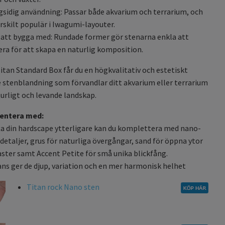
sidig användning: Passar både akvarium och terrarium, och
ärskilt populär i Iwagumi-layouter.
 att bygga med: Rundade former gör stenarna enkla att
era för att skapa en naturlig komposition.
tan Standard Box får du en högkvalitativ och estetiskt
e stenblandning som förvandlar ditt akvarium eller terrarium
aturligt och levande landskap.
ntera med:
fta din hardscape ytterligare kan du komplettera med nano-
 detaljer, grus för naturliga övergångar, sand för öppna ytor
ster samt Accent Petite för små unika blickfång.
s ger de djup, variation och en mer harmonisk helhet
Titan rock Nano sten