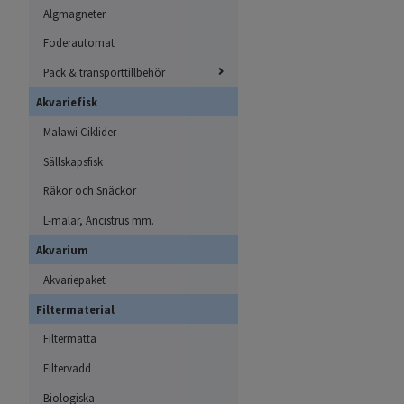
Algmagneter
Foderautomat
Pack & transporttillbehör
Akvariefisk
Malawi Ciklider
Sällskapsfisk
Räkor och Snäckor
L-malar, Ancistrus mm.
Akvarium
Akvariepaket
Filtermaterial
Filtermatta
Filtervadd
Biologiska