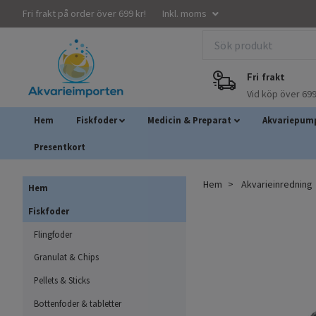
Fri frakt på order över 699 kr!
Inkl. moms
Fri frakt
Vid köp över 699
Hem
Fiskfoder
Medicin & Preparat
Akvariepump
Presentkort
Hem
Akvarieinredning
Hem
Fiskfoder
Flingfoder
Granulat & Chips
Pellets & Sticks
Bottenfoder & tabletter