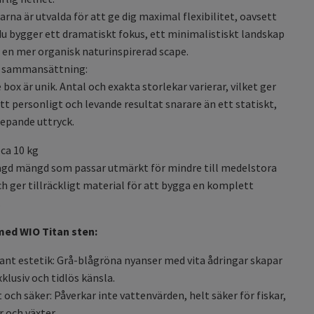
arna är utvalda för att ge dig maximal flexibilitet, oavsett
u bygger ett dramatiskt fokus, ett minimalistiskt landskap
r en mer organisk naturinspirerad scape.
 sammansättning:
e box är unik. Antal och exakta storlekar varierar, vilket ger
ett personligt och levande resultat snarare än ett statiskt,
epande uttryck.
 ca 10 kg
ägd mängd som passar utmärkt för mindre till medelstora
ch ger tillräckligt material för att bygga en komplett
.
med WIO Titan sten:
ant estetik: Grå-blågröna nyanser med vita ådringar skapar
xklusiv och tidlös känsla.
t och säker: Påverkar inte vattenvärden, helt säker för fiskar,
r och växter.