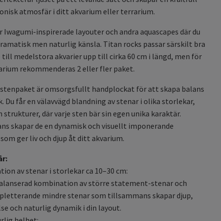
isk atmosfär i ditt akvarium eller terrarium.
r Iwagumi-inspirerade layouter och andra aquascapes där du
 dramatisk men naturlig känsla. Titan rocks passar särskilt bra
 till medelstora akvarier upp till cirka 60 cm i längd, men för
arium rekommenderas 2 eller fler paket.
stenpaket är omsorgsfullt handplockat för att skapa balans
k. Du får en välavvägd blandning av stenar i olika storlekar,
 strukturer, där varje sten bär sin egen unika karaktär.
ns skapar de en dynamisk och visuellt imponerande
som ger liv och djup åt ditt akvarium.
år:
ation av stenar i storlekar ca 10–30 cm:
alanserad kombination av större statement-stenar och
letterande mindre stenar som tillsammans skapar djup,
lse och naturlig dynamik i din layout.
rlig helhet: