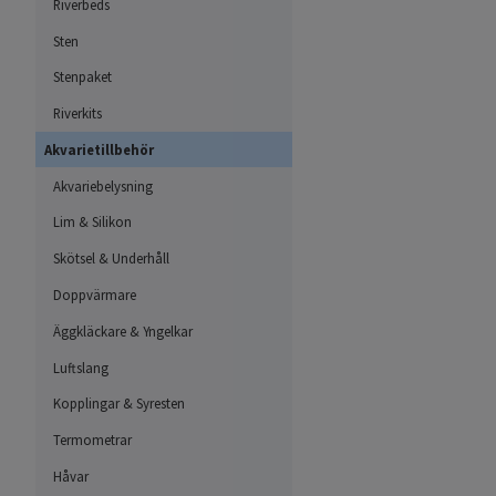
Riverbeds
Sten
Stenpaket
Riverkits
Akvarietillbehör
Akvariebelysning
Lim & Silikon
Skötsel & Underhåll
Doppvärmare
Äggkläckare & Yngelkar
Luftslang
Kopplingar & Syresten
Termometrar
Håvar