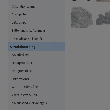
Cirkulationspump
Svampfilter
Luftpumpar
Batteridrivna Luftpumpar
Reservdelar & Tillbehör
Akvarieinredning
Akvarieväxter
Naturprodukter
Mangroverötter
Dekorationer
Grottor - Gömställe
Växtsubstrat & Soil
Akvariesand & Akvariegrus