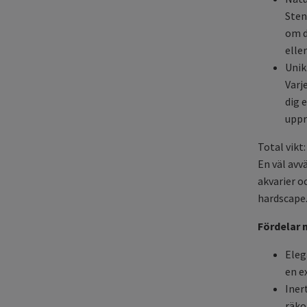
Sten
om d
elle
Unik
Varj
dig 
uppr
Total vikt:
En väl avv
akvarier o
hardscape
Fördelar 
Eleg
en e
Iner
räko