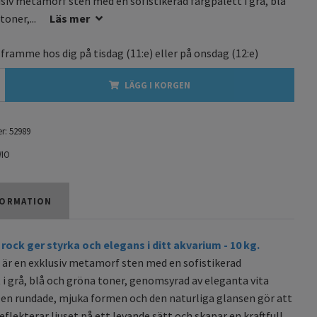
usiv metamorf sten med en sofistikerad färgpalett i grå, blå
toner,...
Läs mer
 framme hos dig på
tisdag
(11:e) eller på
onsdag
(12:e)
LÄGG I KORGEN
r:
52989
IO
ORMATION
rock ger styrka och elegans i ditt akvarium - 10 kg.
 är en exklusiv metamorf sten med en sofistikerad
 i grå, blå och gröna toner, genomsyrad av eleganta vita
Den rundade, mjuka formen och den naturliga glansen gör att
eflekterar ljuset på ett levande sätt och skapar en kraftfull