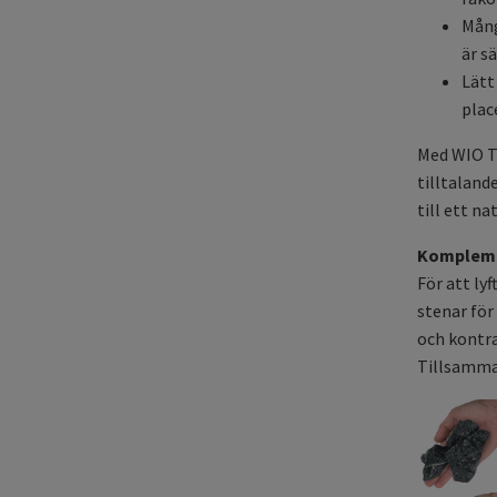
Mång
är s
Lätt
plac
Med WIO Ti
tilltaland
till ett n
Kompleme
För att ly
stenar för
och kontra
Tillsamman