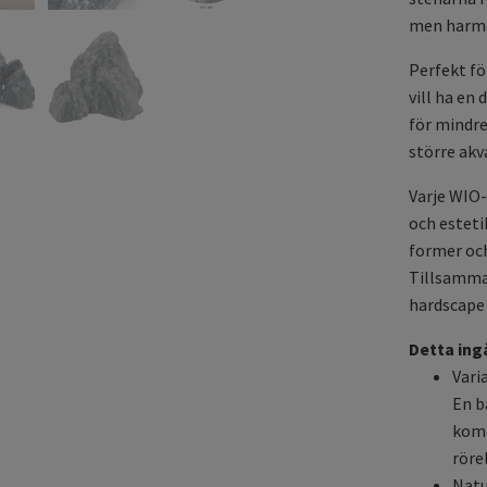
men harmon
Perfekt fö
vill ha en
för mindre
större akv
Varje WIO-
och esteti
former och
Tillsamma
hardscape 
Detta ing
Vari
En b
komp
röre
Natu