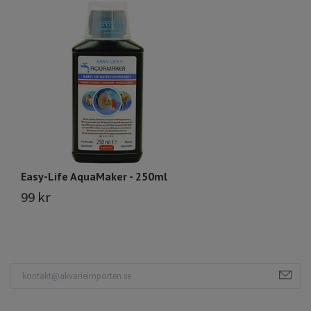
Easy-Life AquaMaker - 250ml
E
99 kr
2