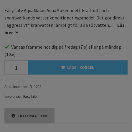
Easy-Life AquaMaker.AquaMaker är ett kraftfullt och
snabbverkande vattenkonditioneringsmedel. Det gör direkt
"aggressivt" kranvatten lämpligt för alla sötvatten...
Läs
mer
Väntas framme hos dig på
fredag
(7:e) eller på
måndag
(10:e)
LÄGG I KORGEN
Artikelnummer:
EL-1202
Leverantör:
Easy Life
INFORMATION