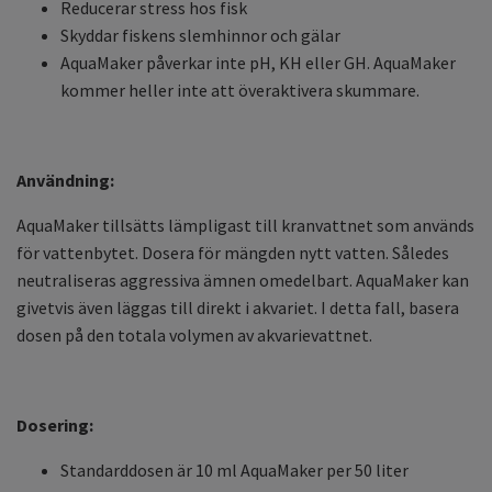
Reducerar stress hos fisk
Skyddar fiskens slemhinnor och gälar
AquaMaker påverkar inte pH, KH eller GH. AquaMaker
kommer heller inte att överaktivera skummare.
Användning:
AquaMaker tillsätts lämpligast till kranvattnet som används
för vattenbytet. Dosera för mängden nytt vatten. Således
neutraliseras aggressiva ämnen omedelbart. AquaMaker kan
givetvis även läggas till direkt i akvariet. I detta fall, basera
dosen på den totala volymen av akvarievattnet.
Dosering:
Standarddosen är 10 ml AquaMaker per 50 liter