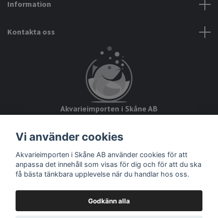
Information
Kontakta oss
Akvarieimporten i Skåne AB
Hörjavägen 2
Vi använder cookies
28234 Tyringe
Akvarieimporten i Skåne AB använder cookies för att
Org.nr: 559093-8832
anpassa det innehåll som visas för dig och för att du ska
få bästa tänkbara upplevelse när du handlar hos oss.
Godkänn alla