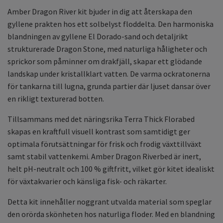
Amber Dragon River kit bjuder in dig att återskapa den
gyllene prakten hos ett solbelyst floddelta. Den harmoniska
blandningen av gyllene El Dorado-sand och detaljrikt
strukturerade Dragon Stone, med naturliga håligheter och
sprickor som påminner om drakfjäll, skapar ett glödande
landskap under kristallklart vatten. De varma ockratonerna
för tankarna till lugna, grunda partier där ljuset dansar över
en rikligt texturerad botten.
Tillsammans med det näringsrika Terra Thick Florabed
skapas en kraftfull visuell kontrast som samtidigt ger
optimala förutsättningar för frisk och frodig växttillväxt
samt stabil vattenkemi. Amber Dragon Riverbed är inert,
helt pH-neutralt och 100 % giftfritt, vilket gör kitet idealiskt
för växtakvarier och känsliga fisk- och räkarter.
Detta kit innehåller noggrant utvalda material som speglar
den orörda skönheten hos naturliga floder. Med en blandning