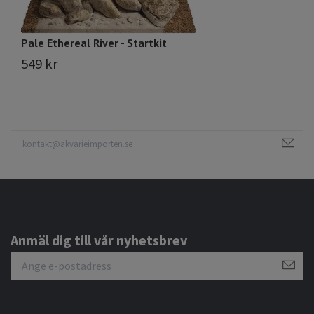
Pale Ethereal River - Startkit
Ja
549 kr
5
Anmäl dig till vår nyhetsbrev