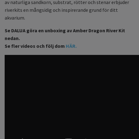
av naturliga sandkorn, substrat, rötter och stenar erbjuder
riverkits en mångsidig och inspirerande grund för ditt
akvarium.
Se DALUA göra en unboxing av Amber Dragon River Kit
nedan.
Se fler videos och följ dom
HÄR.